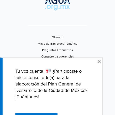
en
vez
de
a
los
gobi
Glosario
y
Mapa de Biblioteca Temática
las
Preguntas Frecuentes
corp
Contacto y sugerencias
×
Aviso de privacidad
Califica este portal
Tu voz cuenta.
¿Participaste o
fuiste consultado(a) para la
elaboración del Plan General de
Desarrollo de la Ciudad de México?
¡Cuéntanos!