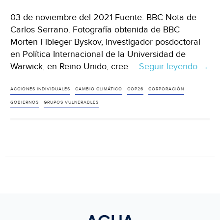
03 de noviembre del 2021 Fuente: BBC Nota de
Carlos Serrano. Fotografía obtenida de BBC
Morten Fibieger Byskov, investigador posdoctoral
en Política Internacional de la Universidad de
Warwick, en Reino Unido, cree …
Seguir leyendo
Mund
→
COP
“Es
ACCIONES INDIVIDUALES
CAMBIO CLIMÁTICO
COP26
CORPORACIÓN
muy
GOBIERNOS
GRUPOS VULNERABLES
fácil
culp
a
los
indiv
por
el
camb
climá