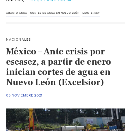
León-
Municipio
ABASTO AGUA
CORTES DE AGUA EN NUEVO LEÓN
MONTERREY
de
Monterrey
apoya
NACIONALES
con
México – Ante crisis por
pipas
a
escasez, a partir de enero
vecinos
inician cortes de agua en
afectados
Nuevo León (Excelsior)
por
cortes
de
05 NOVIEMBRE 2021
agua
(MVS
Noticias)