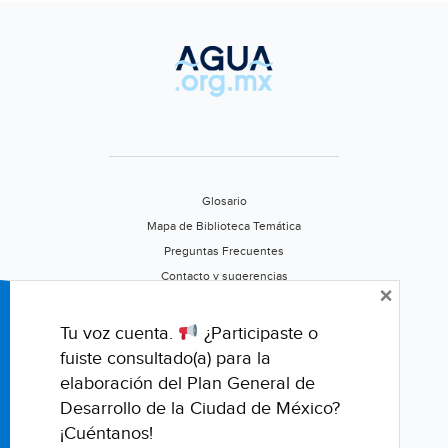
cortes
de
agua
en
Nuevo
León
(Excelsior)
Glosario
Mapa de Biblioteca Temática
Preguntas Frecuentes
Contacto y sugerencias
×
Aviso de privacidad
Califica este portal
Tu voz cuenta.
¿Participaste o
fuiste consultado(a) para la
elaboración del Plan General de
Desarrollo de la Ciudad de México?
¡Cuéntanos!