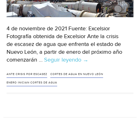
4 de noviembre de 2021 Fuente: Excelsior
Fotografía obtenida de Excelsior Ante la crisis
de escasez de agua que enfrenta el estado de
Nuevo León, a partir de enero del próximo año
comenzarán …
Seguir leyendo
México
→
–
Ante
ANTE CRISIS POR ESCASEZ
CORTES DE AGUA EN NUEVO LEÓN
crisis
ENERO INICIAN CORTES DE AGUA
por
escasez,
a
partir
de
enero
inician