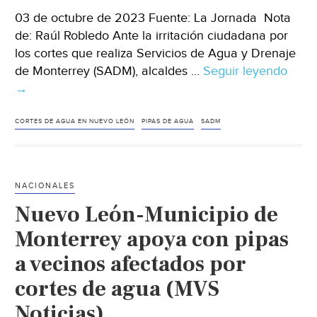
03 de octubre de 2023 Fuente: La Jornada Nota
de: Raúl Robledo Ante la irritación ciudadana por
los cortes que realiza Servicios de Agua y Drenaje
de Monterrey (SADM), alcaldes …
Seguir leyendo
Nuev
→
León
Anun
muni
CORTES DE AGUA EN NUEVO LEÓN
PIPAS DE AGUA
SADM
de
NL
plan
NACIONALES
emer
Nuevo León-Municipio de
de
abas
Monterrey apoya con pipas
de
a vecinos afectados por
agua
cortes de agua (MVS
(La
Jorn
Noticias)