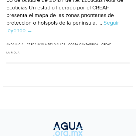
03 de octubre de 2018 Fuente: Ecoticias Nota de
Ecoticias Un estudio liderado por el CREAF
presenta el mapa de las zonas prioritarias de
protección o hotspots de la península. …
Seguir
leyendo
España:
→
Los
bosques
ANDALUCÍA
CERDANYOLA DEL VALLÈS
COSTA CANTÁBRICA
CREAF
que
LA RIOJA
almacenan
más
carbono
también
tienen
más
biodiversidad
(Ecoticias)