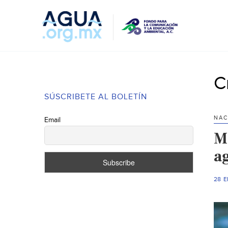
C
SÚSCRIBETE AL BOLETÍN
NAC
Email
M
a
28 