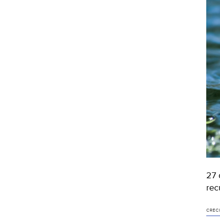
27 
rec
CREC