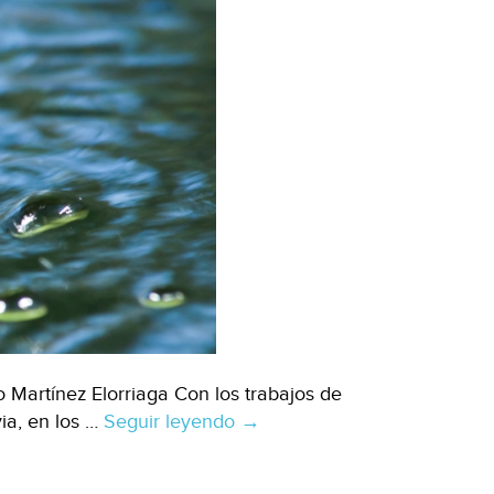
 Martínez Elorriaga Con los trabajos de
ia, en los …
Seguir leyendo
Michoacán
→
–
Lago