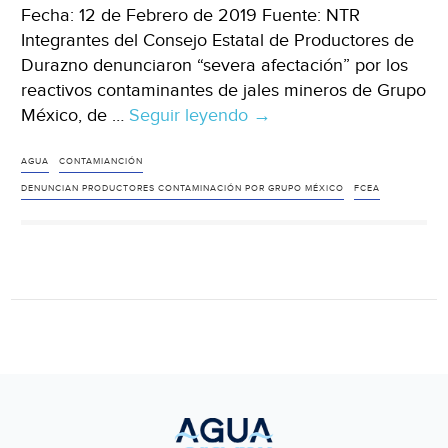
Fecha: 12 de Febrero de 2019 Fuente: NTR
Integrantes del Consejo Estatal de Productores de
Durazno denunciaron “severa afectación” por los
reactivos contaminantes de jales mineros de Grupo
México, de …
Seguir leyendo
Denuncian
→
productores
contaminación
AGUA
CONTAMIANCIÓN
por
DENUNCIAN PRODUCTORES CONTAMINACIÓN POR GRUPO MÉXICO
FCEA
Grupo
México
(NTR)