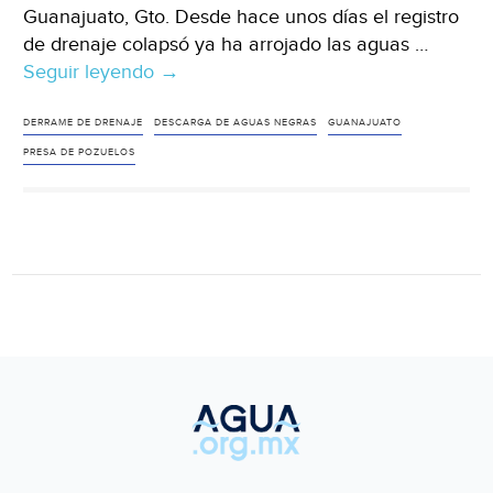
Guanajuato, Gto. Desde hace unos días el registro
de drenaje colapsó ya ha arrojado las aguas …
Seguir leyendo
Gto:
→
¡Otra
vez!
DERRAME DE DRENAJE
DESCARGA DE AGUAS NEGRAS
GUANAJUATO
Presa
PRESA DE POZUELOS
de
Pozuelos
recibe
descarga
de
aguas
negras
(Zona
Franca)