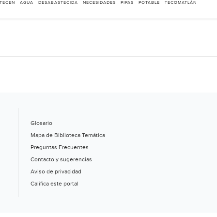
agua
TECEN
AGUA
DESABASTECIDA
NECESIDADES
PIPAS
POTABLE
TECOMATLÁN
potable
en
Tecomatlán
(El
Popular)
Glosario
Mapa de Biblioteca Temática
Preguntas Frecuentes
Contacto y sugerencias
Aviso de privacidad
Califica este portal