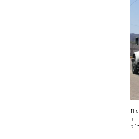
11 
que
púb