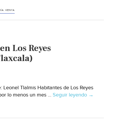
severa
escasez
ÍA. KENYA
de
agua
de
la
 en Los Reyes
capital
de
Tlaxcala)
Kenia
amenaza
a
los
: Leonel Tlalmis Habitantes de Los Reyes
más
n por lo menos un mes …
Seguir leyendo
Tlaxcala:
→
desfavorecidos
Llevan
(Retema)
un
mes
sin