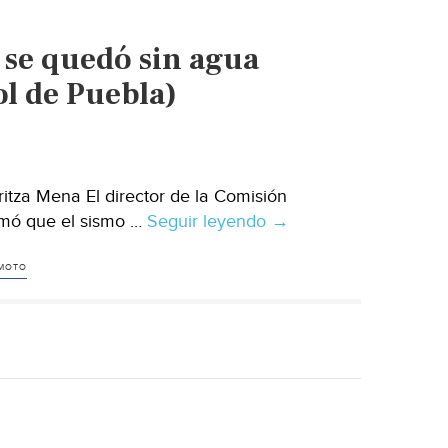
agua
en
 se quedó sin agua
Los
Reyes
ol de Puebla)
Quiahuixtlán,
Totolac
(El
Sol
itza Mena El director de la Comisión
de
rmó que el sismo …
Seguir leyendo
Puebla:
→
Tlaxcala)
Un
tercio
MOTO
de
los
poblanos
se
quedó
sin
agua