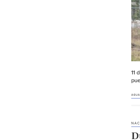
11 
pue
AGUA
NAC
D