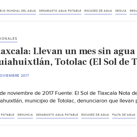
EJO MUNDIAL DEL AGUA
DESABASTO AGUA POTABLE
ESCASEZ DE AGUA
SEQUÍA
SEQU
IONALES
laxcala: Llevan un mes sin agua
iahuixtlán, Totolac (El Sol de 
NOVIEMBRE 2017
de noviembre de 2017 Fuente: El Sol de Tlaxcala Nota de
ahuixtlán, municipio de Totolac, denunciaron que lleva
 POTABLE
DENUNCIA
DESABASTO AGUA POTABLE
ESCASEZ DE AGUA
FALTA DE AGUA