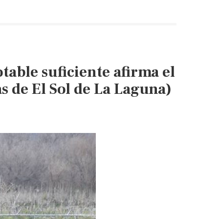
de
agua
y
energía
eléctrica
able suficiente afirma el
afecta
a
s de El Sol de La Laguna)
Altamirano
debido
a
bloqueo
carretero
(El
Heraldo
de
Chiapas)