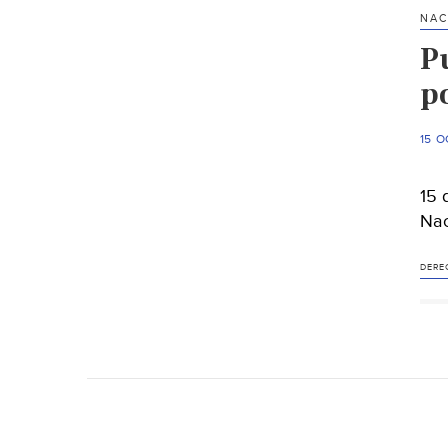
NAC
P
p
15 O
15 
Nac
DERE