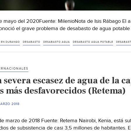
e mayo del 2020Fuente: MilenioNota de Isis Rábago El a
onoció el grave problema de desabasto de agua potable 
 EN DURANGO
DESABASTO
DESABASTO AGUA
DESABASTO AGUA POTABLE
DESABAST
ERNACIONALES
a severa escasez de agua de la c
os más desfavorecidos (Retema)
MARZO 2018
de marzo de 2018 Fuente: Retema Nairobi, Kenia, está su
ios de subsistencia de casi 3,5 millones de habitantes. 