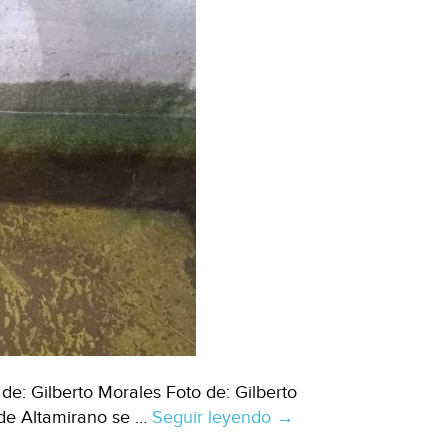
e: Gilberto Morales Foto de: Gilberto
 de Altamirano se …
Seguir leyendo
Chiapas-
→
Crisis