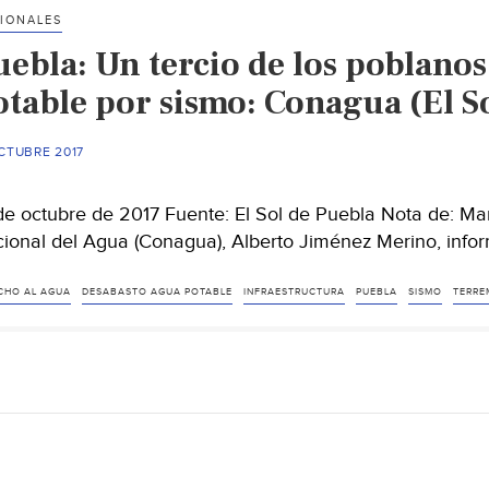
IONALES
uebla: Un tercio de los poblanos
otable por sismo: Conagua (El S
CTUBRE 2017
de octubre de 2017 Fuente: El Sol de Puebla Nota de: Mar
ional del Agua (Conagua), Alberto Jiménez Merino, info
CHO AL AGUA
DESABASTO AGUA POTABLE
INFRAESTRUCTURA
PUEBLA
SISMO
TERRE