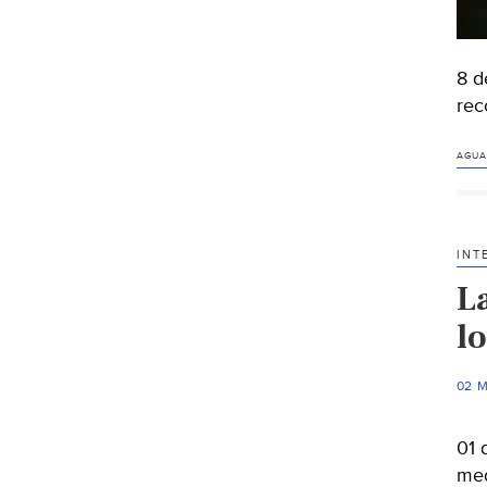
8 d
rec
AGUA
INT
L
l
02 
01 
med