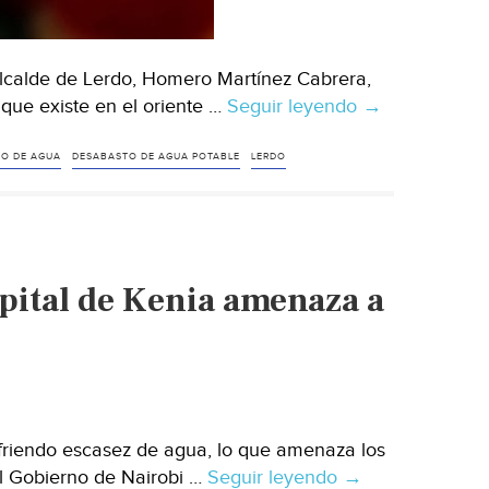
lcalde de Lerdo, Homero Martínez Cabrera,
que existe en el oriente …
Seguir leyendo
Durango:
→
Homero
Martínez
O DE AGUA
DESABASTO DE AGUA POTABLE
LERDO
reconoce
escasez
de
agua;
apital de Kenia amenaza a
en
15
días
se
solucionará,
asegura
friendo escasez de agua, lo que amenaza los
(Milenio)
El Gobierno de Nairobi …
Seguir leyendo
La
→