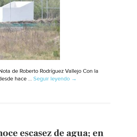
Nota de Roberto Rodríguez Vallejo Con la
e desde hace …
Seguir leyendo
Durango:
→
En
Lerdo
si
hay
agua
potable
oce escasez de agua; en
suficiente