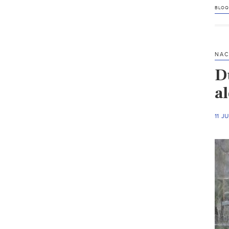
BLOQ
NAC
D
a
11 J