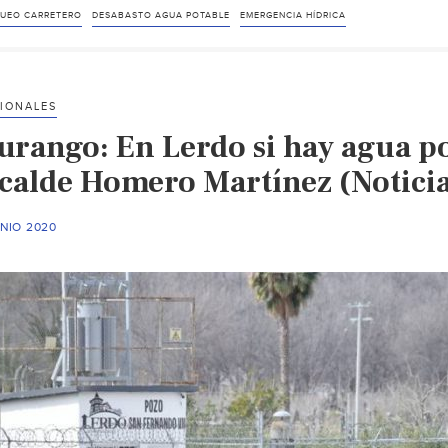
UEO CARRETERO
DESABASTO AGUA POTABLE
EMERGENCIA HÍDRICA
IONALES
urango: En Lerdo si hay agua pot
lcalde Homero Martínez (Noticia
UNIO 2020