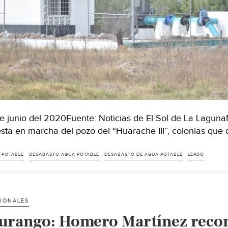
de junio del 2020Fuente: Noticias de El Sol de La Laguna
sta en marcha del pozo del “Huarache III”, colonias qu
 POTABLE
DESABASTO AGUA POTABLE
DESABASTO DE AGUA POTABLE
LERDO
IONALES
urango: Homero Martínez recon