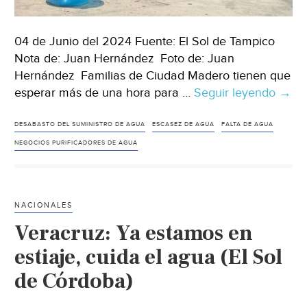
04 de Junio del 2024 Fuente: El Sol de Tampico
Nota de: Juan Hernández Foto de: Juan
Hernández Familias de Ciudad Madero tienen que
esperar más de una hora para …
Seguir leyendo
Tama
→
–
Sopo
DESABASTO DEL SUMINISTRO DE AGUA
ESCASEZ DE AGUA
FALTA DE AGUA
hora
NEGOCIOS PURIFICADORES DE AGUA
bajo
el
sol
NACIONALES
por
Veracruz: Ya estamos en
cons
agua
estiaje, cuida el agua (El Sol
en
de Córdoba)
purif
(El