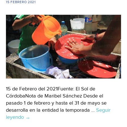
15 FEBRERO 2021
Sol
de
Tamp
15 de Febrero del 2021Fuente: El Sol de
CórdobaNota de Maribel Sánchez Desde el
pasado 1 de febrero y hasta el 31 de mayo se
desarrolla en la entidad la temporada …
Seguir
leyendo
Veracruz:
→
Ya