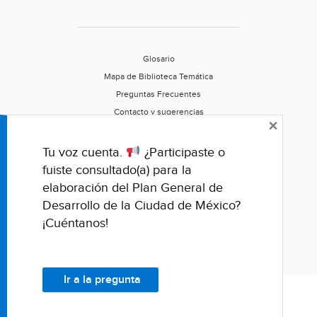
Glosario
Mapa de Biblioteca Temática
Preguntas Frecuentes
Contacto y sugerencias
×
Aviso de privacidad
Califica este portal
Tu voz cuenta.
¿Participaste o
fuiste consultado(a) para la
elaboración del Plan General de
Desarrollo de la Ciudad de México?
¡Cuéntanos!
Ir a la pregunta
© Fondo para la Comunicación y la Educación Ambiental, A.C.