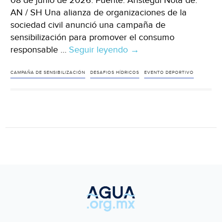
08 de junio de 2026. Fuente: Aristegui Nota de:
AN / SH Una alianza de organizaciones de la
sociedad civil anunció una campaña de
sensibilización para promover el consumo
responsable …
Seguir leyendo
México-
→
Mundial
y
CAMPAÑA DE SENSIBILIZACIÓN
DESAFIOS HÍDRICOS
EVENTO DEPORTIVO
agua:
organizaciones
impulsan
campaña
de
ahorro
hídrico
en
México
(Aristegui)