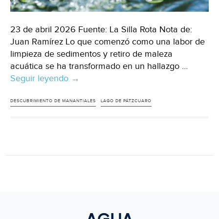
23 de abril 2026 Fuente: La Silla Rota Nota de:
Juan Ramírez Lo que comenzó como una labor de
limpieza de sedimentos y retiro de maleza
acuática se ha transformado en un hallazgo …
Seguir leyendo
Michoacán-
→
Resurgen
3
DESCUBRIMIENTO DE MANANTIALES
LAGO DE PÁTZCUARO
nuevos
manantiales
en
el
lago
de
Pátzcuaro;
suman
más