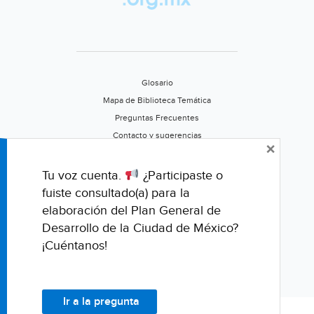
sureste
del
país
(Forbes)
Glosario
Mapa de Biblioteca Temática
Preguntas Frecuentes
Contacto y sugerencias
×
Aviso de privacidad
Califica este portal
Tu voz cuenta.
¿Participaste o
fuiste consultado(a) para la
elaboración del Plan General de
Desarrollo de la Ciudad de México?
¡Cuéntanos!
Ir a la pregunta