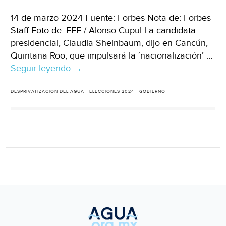
14 de marzo 2024 Fuente: Forbes Nota de: Forbes
Staff Foto de: EFE / Alonso Cupul La candidata
presidencial, Claudia Sheinbaum, dijo en Cancún,
Quintana Roo, que impulsará la ‘nacionalización’ …
Seguir leyendo
Quintana
→
Roo
–
DESPRIVATIZACION DEL AGUA
ELECCIONES 2024
GOBIERNO
Claudia
Sheinbaum
promete
‘nacionalizar’
el
servicio
de
agua
en
el