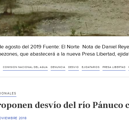
de agosto del 2019 Fuente: El Norte Nota de Daniel Reyes
ezones, que abastecerá a la nueva Presa Libertad, ejida
COMISION NACIONAL DEL AGUA
DENUNCIA
DESVIO
EJIDATARIOS
PRESA LIBERTAD
IONALES
roponen desvío del río Pánuco c
OVIEMBRE 2018