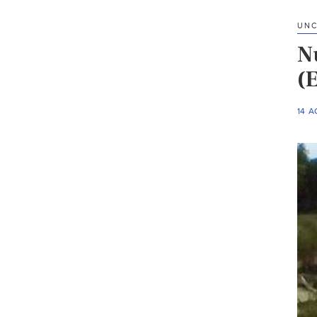
UNC
N
(E
14 