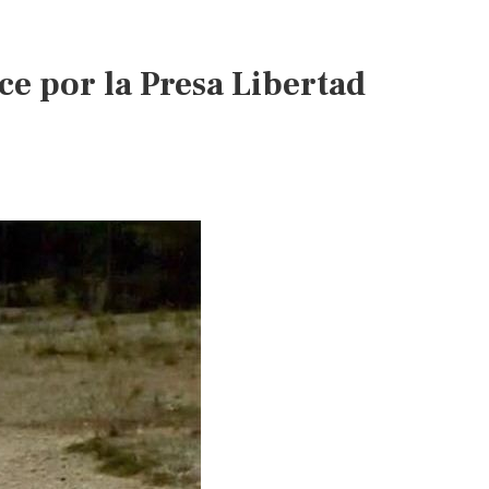
de
agua
e por la Presa Libertad
(La
Voz)