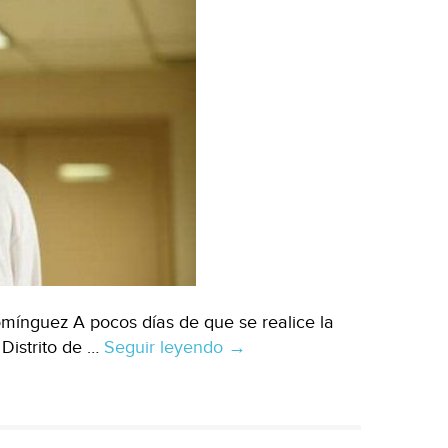
mínguez A pocos días de que se realice la
Distrito de …
Seguir leyendo
Mexicali:
→
Denuncian
fraude
y
despojo