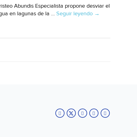
isteo Abundis Especialista propone desviar el
gua en lagunas de la …
Seguir leyendo
Proponen
→
desvío
del
río
Pánuco
contra
la
sequía
(Milenio)