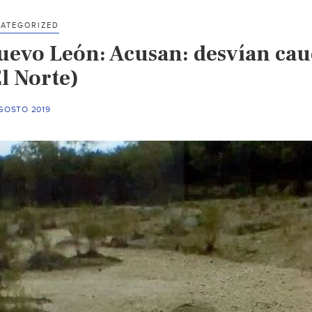
ATEGORIZED
uevo León: Acusan: desvían cauc
l Norte)
AGOSTO 2019