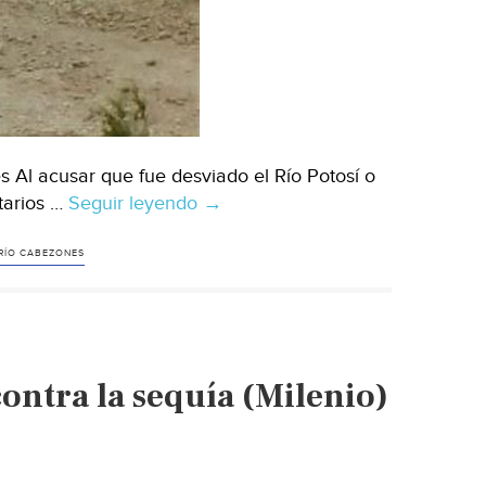
 Al acusar que fue desviado el Río Potosí o
tarios …
Seguir leyendo
Nuevo
→
León:
Acusan:
RÍO CABEZONES
desvían
cauce
por
la
ontra la sequía (Milenio)
Presa
Libertad
(El
Norte)