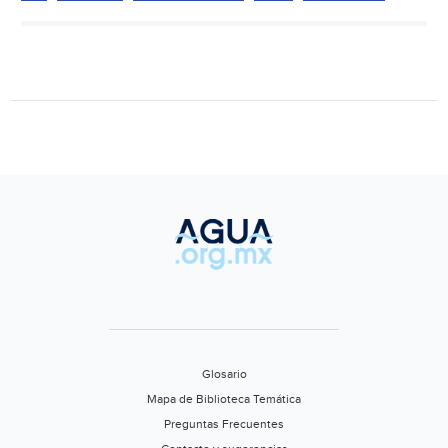
‘hacen
olas’
en
torno
al
Día
Mundial
del
Agua
(Forbes)
Glosario
Mapa de Biblioteca Temática
Preguntas Frecuentes