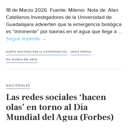
18 de Marzo 2026 Fuente: Milenio Nota de: Alan
Catellanos Investigadores de la Universidad de
Guadalajara advierten que la emergencia biológica
es “inminente” por toxinas en el agua que llega a …
Seguir leyendo
Jalisco-
→
Exigen
alerta
ALERTA SANITARIA POR LA CONTAMINACIÓN
CRISIS HÍDRICA
sanitaria
DIA MUNDIA DEL AGUA
en
Guadalajara
por
NACIONALES
agua
Las redes sociales ‘hacen
contaminada;
hay
olas’ en torno al Día
176
Mundial del Agua (Forbes)
colonias
afectadas