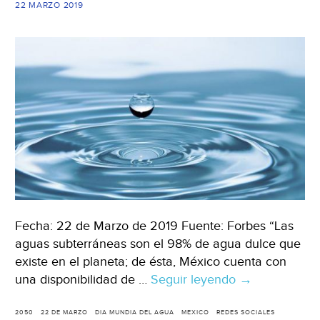
22 MARZO 2019
(Milenio)
Fecha: 22 de Marzo de 2019 Fuente: Forbes “Las
aguas subterráneas son el 98% de agua dulce que
existe en el planeta; de ésta, México cuenta con
una disponibilidad de …
Seguir leyendo
Las
→
redes
sociales
2050
22 DE MARZO
DIA MUNDIA DEL AGUA
MEXICO
REDES SOCIALES