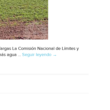
Vargas La Comisión Nacional de Límites y
e más agua …
Seguir leyendo
Guanajuato:
→
Buscan
dar
más
agua
a
agricultores
de
El
Valle