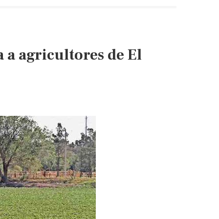
la
demanda
de
agua
a agricultores de El
(El
Heraldo
de
Aguascalientes)