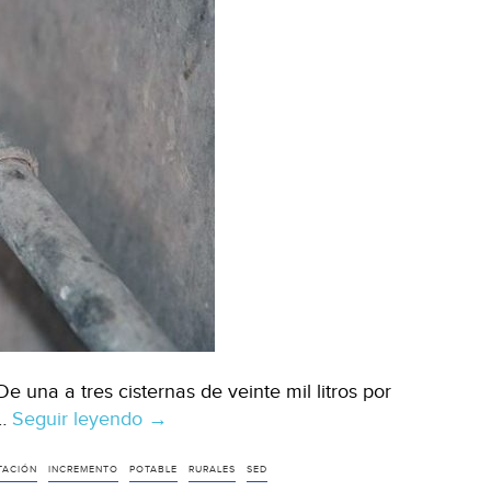
 una a tres cisternas de veinte mil litros por
 …
Seguir leyendo
Aguascalientes:
→
Se
incrementó
TACIÓN
INCREMENTO
POTABLE
RURALES
SED