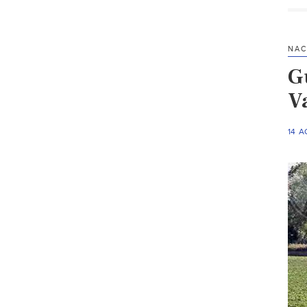
NAC
G
V
14 