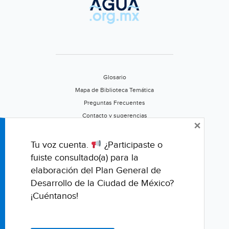
la
industria
(aguasresiduales.info)
Glosario
Mapa de Biblioteca Temática
Preguntas Frecuentes
Contacto y sugerencias
×
Aviso de privacidad
Califica este portal
Tu voz cuenta.
¿Participaste o
fuiste consultado(a) para la
elaboración del Plan General de
Desarrollo de la Ciudad de México?
¡Cuéntanos!