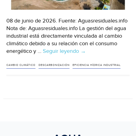
08 de junio de 2026. Fuente: Aguasresiduales.info
Nota de: Aguasresiduales.info La gestión del agua
industrial está directamente vinculada al cambio
climático debido a su relación con el consumo
energético y …
Seguir leyendo
Internacional-
→
Gestión
del
CAMBIO CLIMÁTICO
DESCARBONIZACIÓN
EFICIENCIA HÍDRICA INDUSTRIAL
agua
como
eje
estratégico
frente
al
cambio
climático
en