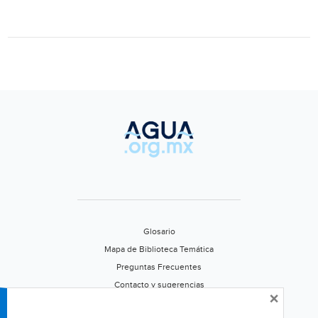
México)
Glosario
Mapa de Biblioteca Temática
Preguntas Frecuentes
Contacto y sugerencias
×
Aviso de privacidad