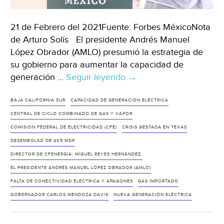
21 de Febrero del 2021Fuente: Forbes MéxicoNota
de Arturo Solís El presidente Andrés Manuel
López Obrador (AMLO) presumió la estrategia de
su gobierno para aumentar la capacidad de
generación …
Seguir leyendo
Baja
→
California
Sur:
BAJA CALIFORNIA SUR
CAPACIDAD DE GENERACIÓN ELÉCTRICA
AMLO
CENTRAL DE CICLO COMBINADO DE GAS Y VAPOR
presume
COMISIÓN FEDERAL DE ELECTRICIDAD (CFE)
CRISIS GESTADA EN TEXAS
nueva
DESEMBOLSO DE 405 MDP
generación
DIRECTOR DE CFENERGÍA; MIGUEL REYES HERNÁNDEZ.
eléctrica
EL PRESIDENTE ANDRÉS MANUEL LÓPEZ OBRADOR (AMLO)
con
FALTA DE CONECTIVIDAD ELÉCTRICA Y APAGONES
GAS IMPORTADO
gas
GOBERNADOR CARLOS MENDOZA DAVIS
NUEVA GENERACIÓN ELÉCTRICA
importado
(Forbes