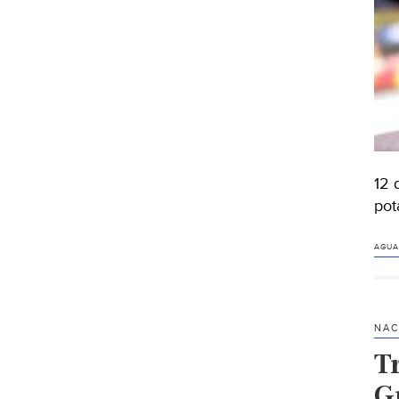
12 
pot
AGUA
NAC
Tr
G