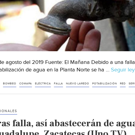
de agosto del 2019 Fuente: El Mañana Debido a una falla 
abilización de agua en la Planta Norte se ha …
Seguir le
BOMBEO
COMAPA
ELÉCTRICA
FALLA
NUEVO LAREDO
POTABILIZACIÓN
RED
SER
IONALES
as falla, así abastecerán de agu
uadalupe, Zacatecas (Uno TV)