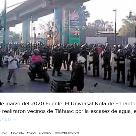
de marzo del 2020 Fuente: El Universal Nota de Eduardo
 realizaron vecinos de Tláhuac por la escasez de agua,
yendo
CDMX:
→
Escasez
del
TRICA
ESCASEZ
FALLA
LIQUIDO
MANIFESTACION