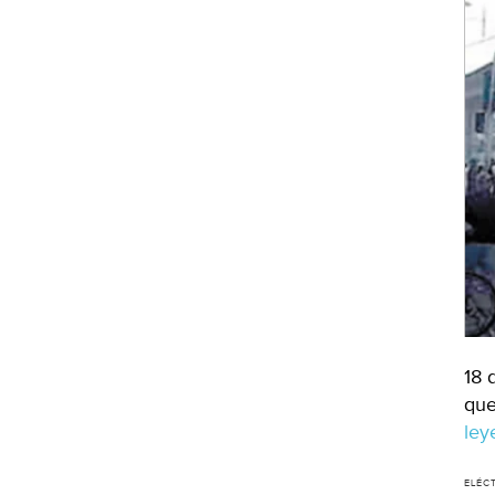
18 
que
le
ELÉC