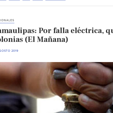
líquido
en
Tláhuac,
IONALES
por
amaulipas: Por falla eléctrica, 
falla
eléctrica
olonias (El Mañana)
(El
Universal)
AGOSTO 2019