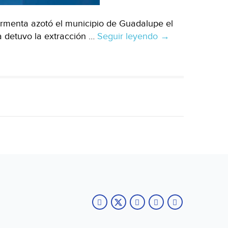
rmenta azotó el municipio de Guadalupe el
a detuvo la extracción …
Seguir leyendo
Tras
→
falla,
así
abastecerán
de
agua
a
colonias
en
Guadalupe,
Zacatecas
(Uno
TV)