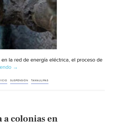
en la red de energía eléctrica, el proceso de
yendo
Tamaulipas:
→
Por
falla
VICIO
SUSPENSIÓN
TAMAULIPAS
eléctrica,
quedarán
sin
agua
a a colonias en
algunas
colonias