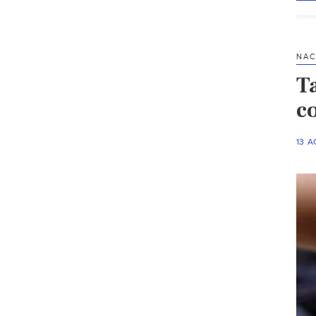
NAC
T
c
13 