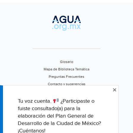
de
ag
pot
en
ple
vac
(El
Fin
Glosario
Mapa de Biblioteca Temática
Preguntas Frecuentes
Contacto y sugerencias
×
Aviso de privacidad
Califica este portal
Tu voz cuenta.
¿Participaste o
fuiste consultado(a) para la
elaboración del Plan General de
Desarrollo de la Ciudad de México?
¡Cuéntanos!