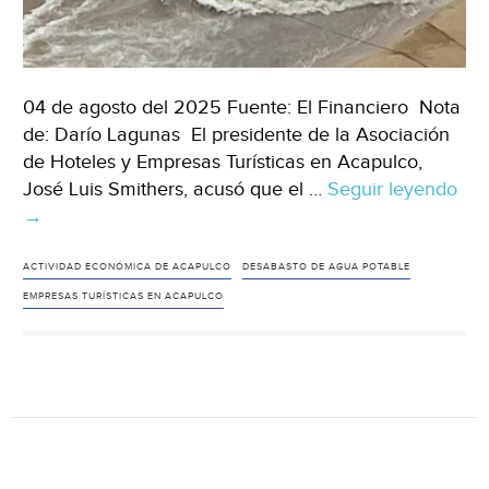
04 de agosto del 2025 Fuente: El Financiero Nota
de: Darío Lagunas El presidente de la Asociación
de Hoteles y Empresas Turísticas en Acapulco,
José Luis Smithers, acusó que el …
Seguir leyendo
Gue
→
–
Otr
de
ACTIVIDAD ECONÓMICA DE ACAPULCO
DESABASTO DE AGUA POTABLE
Abe
EMPRESAS TURÍSTICAS EN ACAPULCO
Lóp
Hot
de
Aca
den
des