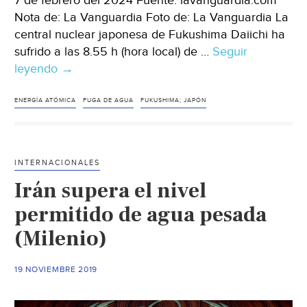
7 de febrero del 2024 Fuente: lavanguardia.com
Nota de: La Vanguardia Foto de: La Vanguardia La
central nuclear japonesa de Fukushima Daiichi ha
sufrido a las 8.55 h (hora local) de …
Seguir
leyendo
Mundo-
→
Fuga
más
ENERGÍA ATÓMICA
FUGA DE AGUA
FUKUSHIMA; JAPÓN
de
cinco
toneladas
INTERNACIONALES
de
Irán supera el nivel
agua
radiactiva
permitido de agua pesada
en
(Milenio)
la
central
19 NOVIEMBRE 2019
de
Fukushima