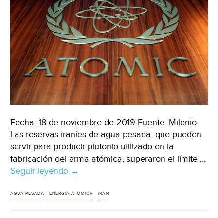
(La
Vanguardia)
Fecha: 18 de noviembre de 2019 Fuente: Milenio
Las reservas iraníes de agua pesada, que pueden
servir para producir plutonio utilizado en la
fabricación del arma atómica, superaron el límite …
Seguir leyendo
Irán
→
supera
el
AGUA PESADA
ENERGÍA ATÓMICA
IRÁN
nivel