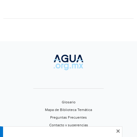
permitido
de
agua
pesada
(Milenio)
Glosario
Mapa de Biblioteca Temática
Preguntas Frecuentes
Contacto y sugerencias
×
Aviso de privacidad