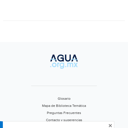
materia
orgánica
forman
espuma
tóxica
en
Valsequillo
(Urbano
Puebla)
Glosario
Mapa de Biblioteca Temática
Preguntas Frecuentes
Contacto y sugerencias
×
Aviso de privacidad