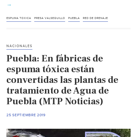
Puebla:
→
Brota
espuma
ESPUMA TOXICA
PRESA VALSEQUILLO
PUEBLA
RED DE DRENAJE
tóxica
de
la
NACIONALES
red
Puebla: En fábricas de
de
drenajes
espuma tóxica están
en
convertidas las plantas de
asas
tratamiento de Agua de
de
Reforma
Puebla (MTP Noticias)
Sur
(La
25 SEPTIEMBRE 2019
Jornada
de
Oriente)