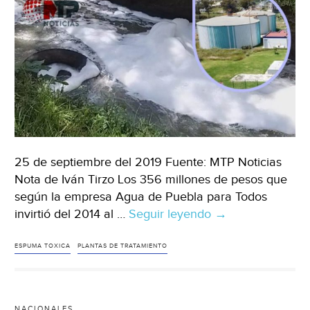
25 de septiembre del 2019 Fuente: MTP Noticias
Nota de Iván Tirzo Los 356 millones de pesos que
según la empresa Agua de Puebla para Todos
invirtió del 2014 al …
Seguir leyendo
Puebla:
→
En
fábricas
ESPUMA TOXICA
PLANTAS DE TRATAMIENTO
de
espuma
tóxica
NACIONALES