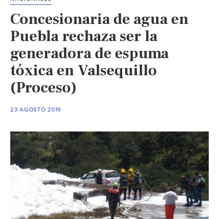
están
Concesionaria de agua en
convertidas
las
Puebla rechaza ser la
plantas
generadora de espuma
de
tóxica en Valsequillo
tratamiento
de
(Proceso)
Agua
de
23 AGOSTO 2019
Puebla
(MTP
Noticias)