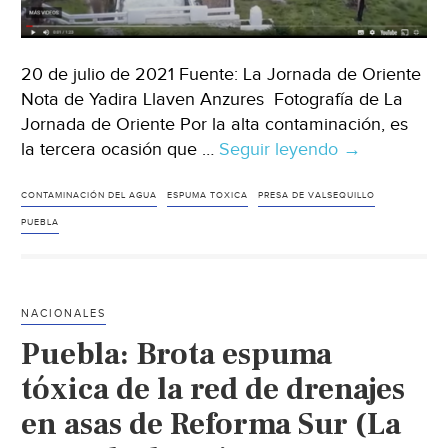
20 de julio de 2021 Fuente: La Jornada de Oriente
Nota de Yadira Llaven Anzures Fotografía de La
Jornada de Oriente Por la alta contaminación, es
la tercera ocasión que …
Seguir leyendo
Puebla-
→
Concesiones
Integrales
CONTAMINACIÓN DEL AGUA
ESPUMA TOXICA
PRESA DE VALSEQUILLO
SA
PUEBLA
de
CV
sigue
NACIONALES
contaminand
Puebla: Brota espuma
Valsequillo;
por
tóxica de la red de drenajes
tercera
en asas de Reforma Sur (La
ocasión