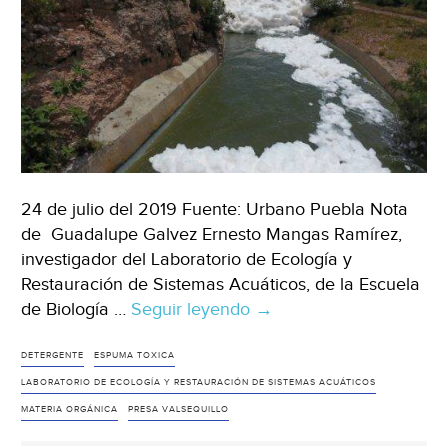
24 de julio del 2019 Fuente: Urbano Puebla Nota
de Guadalupe Galvez Ernesto Mangas Ramírez,
investigador del Laboratorio de Ecología y
Restauración de Sistemas Acuáticos, de la Escuela
de Biología …
Seguir leyendo
Puebla:
→
Grandes
cantidades
DETERGENTE
ESPUMA TOXICA
de
LABORATORIO DE ECOLOGÍA Y RESTAURACIÓN DE SISTEMAS ACUÁTICOS
detergente
MATERIA ORGÁNICA
PRESA VALSEQUILLO
y