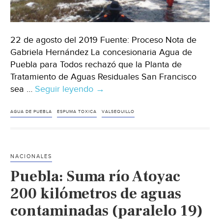
22 de agosto del 2019 Fuente: Proceso Nota de
Gabriela Hernández La concesionaria Agua de
Puebla para Todos rechazó que la Planta de
Tratamiento de Aguas Residuales San Francisco
sea …
Seguir leyendo
Concesionaria
→
de
agua
AGUA DE PUEBLA
ESPUMA TOXICA
VALSEQUILLO
en
Puebla
rechaza
NACIONALES
ser
Puebla: Suma río Atoyac
la
generadora
200 kilómetros de aguas
de
contaminadas (paralelo 19)
espuma