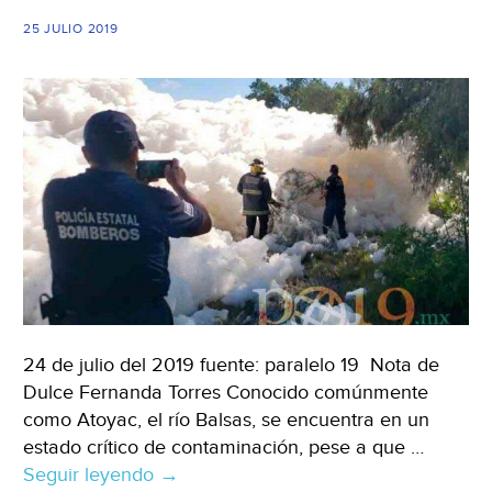
tóxica
25 JULIO 2019
en
Valsequillo
(Proceso)
24 de julio del 2019 fuente: paralelo 19 Nota de
Dulce Fernanda Torres Conocido comúnmente
como Atoyac, el río Balsas, se encuentra en un
estado crítico de contaminación, pese a que …
Seguir leyendo
Puebla:
→