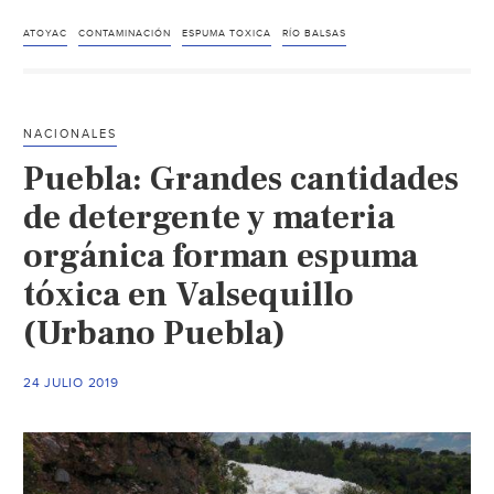
Suma
río
ATOYAC
CONTAMINACIÓN
ESPUMA TOXICA
RÍO BALSAS
Atoyac
200
kilómetros
NACIONALES
de
Puebla: Grandes cantidades
aguas
contaminadas
de detergente y materia
(paralelo
orgánica forman espuma
19)
tóxica en Valsequillo
(Urbano Puebla)
24 JULIO 2019