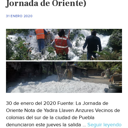
Jornada de Oriente)
aparece
espuma
tóxica
31 ENERO 2020
en
Puebla
(La
Jornada
de
Oriente)
30 de enero del 2020 Fuente: La Jornada de
Oriente Nota de Yadira Llaven Anzures Vecinos de
colonias del sur de la ciudad de Puebla
denunciaron este jueves la salida …
Seguir leyendo