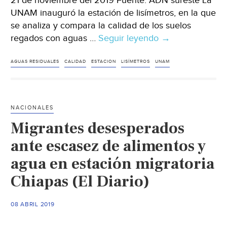
21 de noviembre del 2019 Fuente: ADN sureste La
UNAM inauguró la estación de lisímetros, en la que
se analiza y compara la calidad de los suelos
regados con aguas …
Seguir leyendo
México:
→
En
la
AGUAS RESIDUALES
CALIDAD
ESTACION
LISÍMETROS
UNAM
UNAM,
investigan
nutrientes
NACIONALES
en
Migrantes desesperados
aguas
residuales
ante escasez de alimentos y
(ADN
agua en estación migratoria
sureste)
Chiapas (El Diario)
08 ABRIL 2019