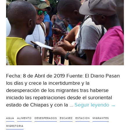
Fecha: 8 de Abril de 2019 Fuente: El Diario Pasan
los días y crece la incertidumbre y la
desesperación de los migrantes tras haberse
iniciado las repatriaciones desde el suroriental
estado de Chiapas y con la …
Seguir leyendo
Migrant
→
desespe
ante
AGUA
ALIMENTO
DESESPERADOS
ESCASEZ
ESTACION
MIGRANTES
escasez
MIGRSTORIA