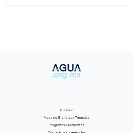
de
aliment
y
agua
en
estación
migrator
Chiapas
(El
Diario)
Glosario
Mapa de Biblioteca Temática
Preguntas Frecuentes
Contacto y sugerencias