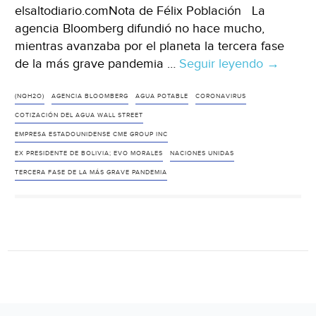
elsaltodiario.comNota de Félix Población La
agencia Bloomberg difundió no hace mucho,
mientras avanzaba por el planeta la tercera fase
de la más grave pandemia …
Seguir leyendo
¿Acaso
→
no
sabemo
(NQH2O)
AGENCIA BLOOMBERG
AGUA POTABLE
CORONAVIRUS
que
COTIZACIÓN DEL AGUA WALL STREET
sin
EMPRESA ESTADOUNIDENSE CME GROUP INC
agua
EX PRESIDENTE DE BOLIVIA; EVO MORALES
NACIONES UNIDAS
no
TERCERA FASE DE LA MÁS GRAVE PANDEMIA
somos
ni
seremos
(elsaltod