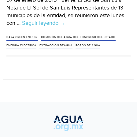
07 de enero de 2019 Fuente: El Sol de San Luis
Nota de El Sol de San Luis Representantes de 13
municipios de la entidad, se reunieron este lunes
con …
Seguir leyendo
San
→
Luis
Potosí:
BAJA GREEN ENERGY
COMISIÓN DEL AGUA DEL CONGRESO DEL ESTADO
Buscan
ENERGÍA ELÉCTRICA
EXTRACCIÓN DEAGUA
POZOS DE AGUA
alternativas
para
bajar
costos
en
extracción
de
agua
(El
Sol
de