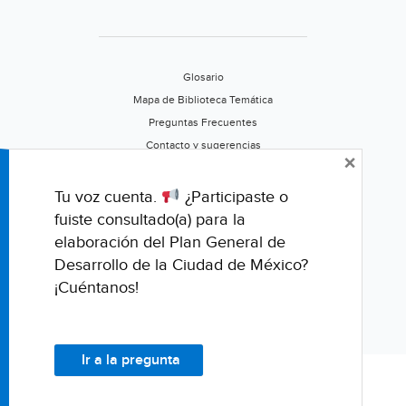
San
Luis)
Glosario
Mapa de Biblioteca Temática
Preguntas Frecuentes
Contacto y sugerencias
×
Aviso de privacidad
Califica este portal
Tu voz cuenta.
¿Participaste o
fuiste consultado(a) para la
elaboración del Plan General de
Desarrollo de la Ciudad de México?
¡Cuéntanos!
Ir a la pregunta
© Fondo para la Comunicación y la Educación Ambiental, A.C.