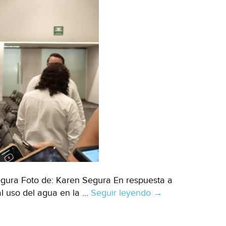
gura Foto de: Karen Segura En respuesta a
al uso del agua en la …
Seguir leyendo
Yucatán
→
–
Heineken