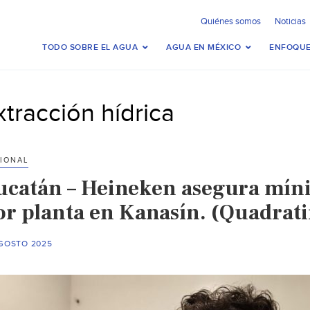
Quiénes somos
Noticias
TODO SOBRE EL AGUA
AGUA EN MÉXICO
ENFOQUE
xtracción hídrica
IONAL
ucatán – Heineken asegura mín
or planta en Kanasín. (Quadrati
AGOSTO 2025