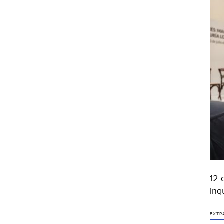
12 
inq
EXTR