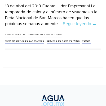
18 de abril del 2019 Fuente: Lider Empresarial La
temporada de calor y el número de visitantes a la
Feria Nacional de San Marcos hacen que las
próximas semanas aumente …
Seguir leyendo
Aguasc
→
Veolia
refuerz
AGUASCALIENTES
DEMANDA DE AGUA POTABLE
servici
FERIA NACIONAL DE SAN MARCOS
SERVICIO DE AGUA POTABLE
VEOLIA
de
agua
en
períme
ferial
(Lider
Empresa