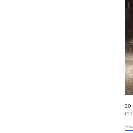
30 
rep
DREN