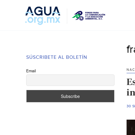
f
SÚSCRIBETE AL BOLETÍN
NAC
Email
E
i
30 S