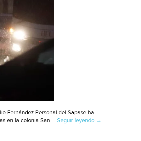
ilio Fernández Personal del Sapase ha
as en la colonia San …
Seguir leyendo
Estado
→
de
México: