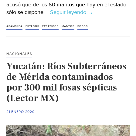
acusó que de los 60 mantos que hay en el estado,
sólo se dispone …
Seguir leyendo
CDMX:
→
En
Chihuahua,
ASAMBLEA
ESTADOS
FREÁTICOS
MANTOS
POZOS
piden
a
gobierno
NACIONALES
no
Yucatán: Ríos Subterráneos
abrir
más
de Mérida contaminados
pozos
por 300 mil fosas sépticas
de
(Lector MX)
agua
(Milenio)
21 ENERO 2020