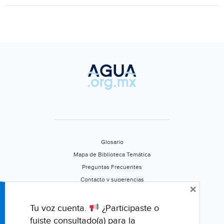
por
300
mil
fosas
séptica
(Lector
MX)
Glosario
Mapa de Biblioteca Temática
Preguntas Frecuentes
Contacto y sugerencias
×
Aviso de privacidad
Califica este portal
Tu voz cuenta.
¿Participaste o
fuiste consultado(a) para la