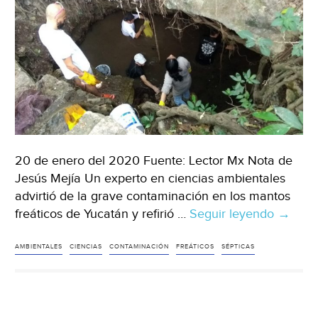
20 de enero del 2020 Fuente: Lector Mx Nota de
Jesús Mejía Un experto en ciencias ambientales
advirtió de la grave contaminación en los mantos
freáticos de Yucatán y refirió …
Seguir leyendo
Yucatá
→
Ríos
Subter
AMBIENTALES
CIENCIAS
CONTAMINACIÓN
FREÁTICOS
SÉPTICAS
de
Mérida
contam