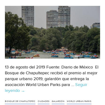
13 de agosto del 2019 Fuente: Diario de México El
Bosque de Chapultepec recibió el premio al mejor
parque urbano 2019, galardón que entrega la
asociación World Urban Parks para …
Seguir
leyendo
CDMX:
→
Bosque
de
BOSQUE DE CHAPULTEPEC
CIUDADES
GALARDÓN
WORLD URBAN PARKS