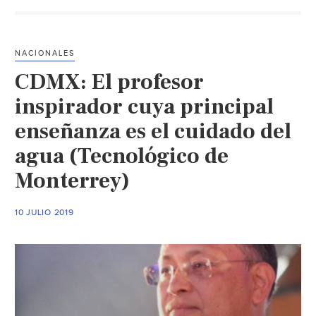
Chapultepec
gana
premio
NACIONALES
como
CDMX: El profesor
mejor
parque
inspirador cuya principal
urbano
enseñanza es el cuidado del
(Diario
agua (Tecnológico de
de
México)
Monterrey)
10 JULIO 2019