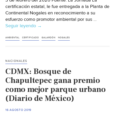
3 de febrero del 2020 Fuente: La Jornada La
certificación estatal, le fue entregada a la Planta de
Continental Nogales en reconocimiento a su
esfuerzo como promotor ambiental por sus …
Seguir leyendo
Sonora:
→
Planta
Continental
AMBIENTAL
CERTIFICADO
GALARDÓN
NOGALES
Nogales
logra
certificado
NACIONALES
“Sonora
CDMX: Bosque de
Ambiental”
(La
Chapultepec gana premio
Jornada)
como mejor parque urbano
(Diario de México)
16 AGOSTO 2019