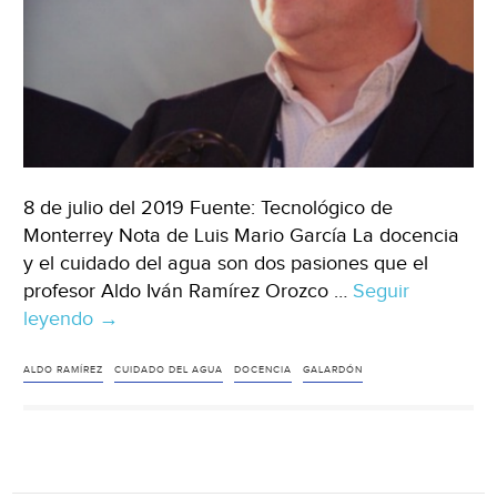
8 de julio del 2019 Fuente: Tecnológico de
Monterrey Nota de Luis Mario García La docencia
y el cuidado del agua son dos pasiones que el
profesor Aldo Iván Ramírez Orozco …
Seguir
leyendo
CDMX:
→
El
profesor
ALDO RAMÍREZ
CUIDADO DEL AGUA
DOCENCIA
GALARDÓN
inspirador
cuya
principal
enseñanza