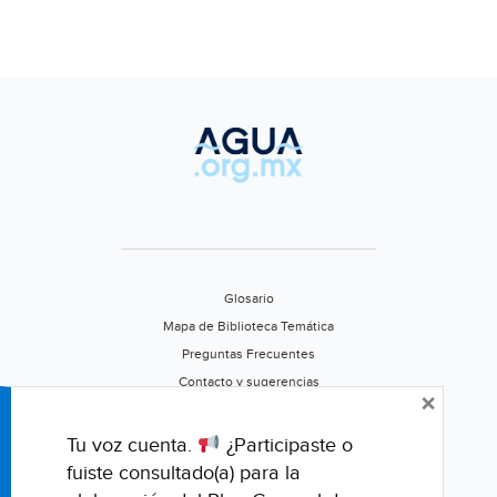
es
el
cuidado
del
agua
(Tecnológico
de
Monterrey)
Glosario
Mapa de Biblioteca Temática
Preguntas Frecuentes
Contacto y sugerencias
×
Aviso de privacidad
Califica este portal
Tu voz cuenta.
¿Participaste o
fuiste consultado(a) para la