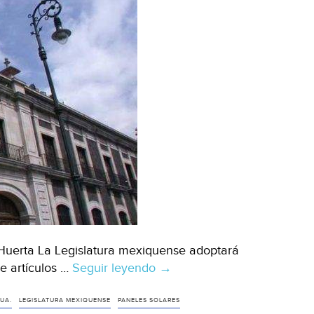
a Huerta La Legislatura mexiquense adoptará
e artículos …
Seguir leyendo
Estado
→
de
México:
UA.
LEGISLATURA MEXIQUENSE
PANELES SOLARES