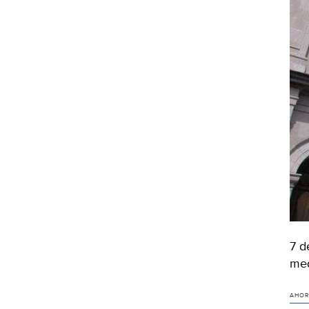
7 d
med
AHOR