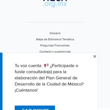
crisis,
advierten
expertos
(Arena
Pública)
Glosario
Mapa de Biblioteca Temática
Preguntas Frecuentes
Contacto y sugerencias
×
Aviso de privacidad
Califica este portal
Tu voz cuenta.
¿Participaste o
fuiste consultado(a) para la
elaboración del Plan General de
Desarrollo de la Ciudad de México?
¡Cuéntanos!
Ir a la pregunta