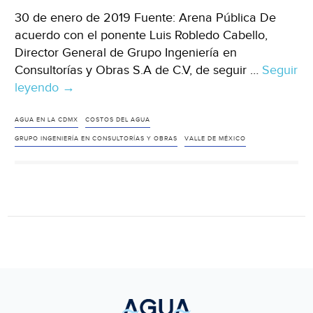
30 de enero de 2019 Fuente: Arena Pública De
acuerdo con el ponente Luis Robledo Cabello,
Director General de Grupo Ingeniería en
Consultorías y Obras S.A de C.V, de seguir …
Seguir
leyendo
Costos
→
de
llevar
AGUA EN LA CDMX
COSTOS DEL AGUA
agua
GRUPO INGENIERÍA EN CONSULTORÍAS Y OBRAS
VALLE DE MÉXICO
a
la
CDMX
se
duplicarán
si
no
se
atiende