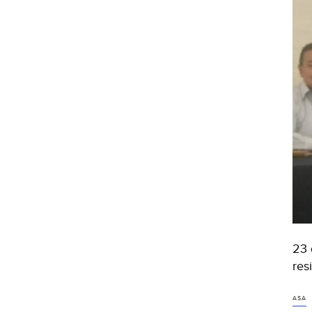
23 
res
ASA