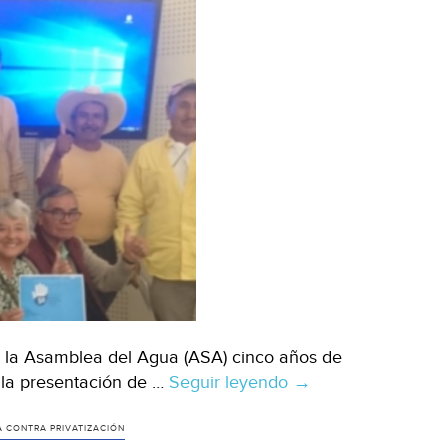
 la Asamblea del Agua (ASA) cinco años de
n la presentación de …
Seguir leyendo
Presenta
→
Asamblea
del
A CONTRA PRIVATIZACIÓN