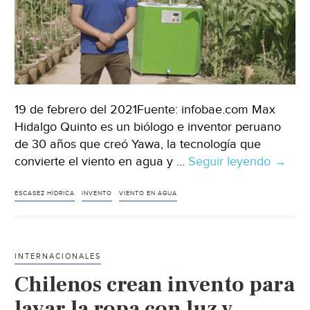
19 de febrero del 2021Fuente: infobae.com Max
Hidalgo Quinto es un biólogo e inventor peruano
de 30 años que creó Yawa, la tecnología que
convierte el viento en agua y …
Seguir leyendo
Yawa,
→
tecnol
hecha
ESCASEZ HÍDRICA
INVENTO
VIENTO EN AGUA
en
Perú
que
INTERNACIONALES
convie
Chilenos crean invento para
el
viento
lavar la ropa con luz y