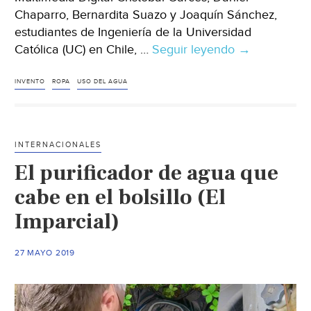
Chaparro, Bernardita Suazo y Joaquín Sánchez,
estudiantes de Ingeniería de la Universidad
Católica (UC) en Chile, …
Seguir leyendo
Chilenos
→
crean
invento
INVENTO
ROPA
USO DEL AGUA
para
lavar
la
INTERNACIONALES
ropa
El purificador de agua que
con
luz
cabe en el bolsillo (El
y
Imparcial)
eliminar
uso
27 MAYO 2019
de
agua
(Telediario)