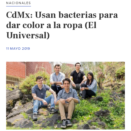
NACIONALES
en
CdMx: Usan bacterias para
el
bolsillo
dar color a la ropa (El
(El
Universal)
Imparcial)
11 MAYO 2019