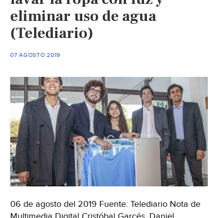
en
eliminar uso de agua
agua
(Telediario)
(Infob
07 AGOSTO 2019
06 de agosto del 2019 Fuente: Telediario Nota de
Multimedia Digital Cristóbal Garcés, Daniel