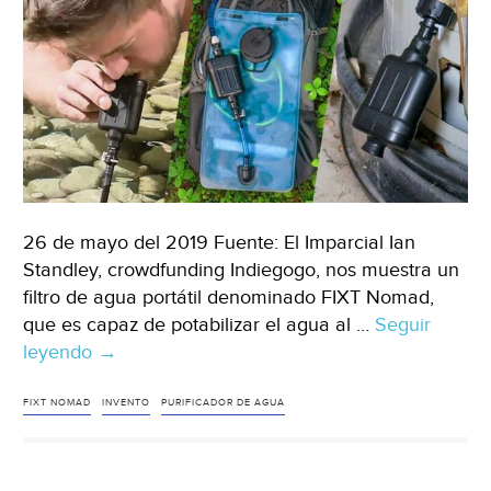
26 de mayo del 2019 Fuente: El Imparcial Ian
Standley, crowdfunding Indiegogo, nos muestra un
filtro de agua portátil denominado FIXT Nomad,
que es capaz de potabilizar el agua al …
Seguir
leyendo
El
→
purificador
de
FIXT NOMAD
INVENTO
PURIFICADOR DE AGUA
agua
que
cabe