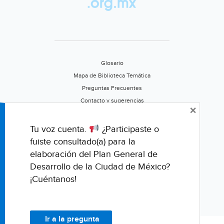
miles
de
migrantes
(HuffPost
México)
Glosario
Mapa de Biblioteca Temática
Preguntas Frecuentes
Contacto y sugerencias
×
Aviso de privacidad
Califica este portal
Tu voz cuenta.
¿Participaste o
fuiste consultado(a) para la
elaboración del Plan General de
Desarrollo de la Ciudad de México?
¡Cuéntanos!
Ir a la pregunta