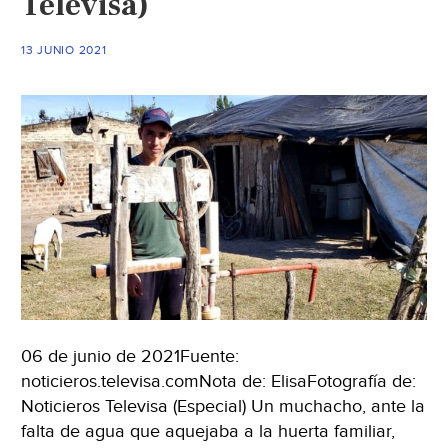
Televisa)
así
logr
13 JUNIO 2021
el
MIT
obte
del
aire
(El
Espa
06 de junio de 2021Fuente:
noticieros.televisa.comNota de: ElisaFotografía de:
Noticieros Televisa (Especial) Un muchacho, ante la
falta de agua que aquejaba a la huerta familiar,