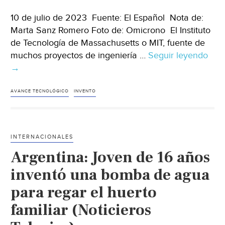
10 de julio de 2023 Fuente: El Español Nota de:
Marta Sanz Romero Foto de: Omicrono El Instituto
de Tecnología de Massachusetts o MIT, fuente de
muchos proyectos de ingeniería …
Seguir leyendo
Glo
→
–
El
inve
AVANCE TECNOLÓGICO
INVENTO
cont
la
seq
INTERNACIONALES
par
Argentina: Joven de 16 años
tene
agu
inventó una bomba de agua
incl
para regar el huerto
en
familiar (Noticieros
ple
desi