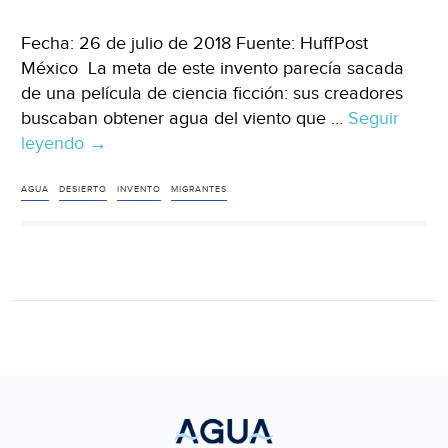
Fecha: 26 de julio de 2018 Fuente: HuffPost
México La meta de este invento parecía sacada
de una película de ciencia ficción: sus creadores
buscaban obtener agua del viento que …
Seguir
leyendo
Este
→
invento
crea
AGUA
DESIERTO
INVENTO
MIGRANTES
agua
en
el
desierto
y
podría
salvar
la
vida
de