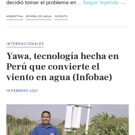
decidió tomar el problema en …
Seguir leyendo
Argent
→
Joven
de
ARGENTINA
BOMBA DE AGUA
INVENTO
16
años
inven
INTERNACIONALES
una
Yawa, tecnología hecha en
bomb
de
Perú que convierte el
agua
viento en agua (Infobae)
para
regar
19 FEBRERO 2021
el
huert
famili
(Notic
Televi