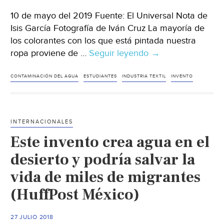
10 de mayo del 2019 Fuente: El Universal Nota de
Isis García Fotografía de Iván Cruz La mayoría de
los colorantes con los que está pintada nuestra
ropa proviene de …
Seguir leyendo
CdMx:
→
Usan
bacterias
CONTAMINACIÓN DEL AGUA
ESTUDIANTES
INDUSTRIA TEXTIL
INVENTO
para
dar
color
INTERNACIONALES
a
Este invento crea agua en el
la
ropa
desierto y podría salvar la
(El
vida de miles de migrantes
Universal)
(HuffPost México)
27 JULIO 2018