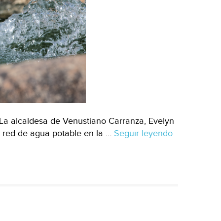
La alcaldesa de Venustiano Carranza, Evelyn
la red de agua potable en la …
Seguir leyendo
CDMX.-
Venustiano
Carranza
sustituye
casi
4
km
de