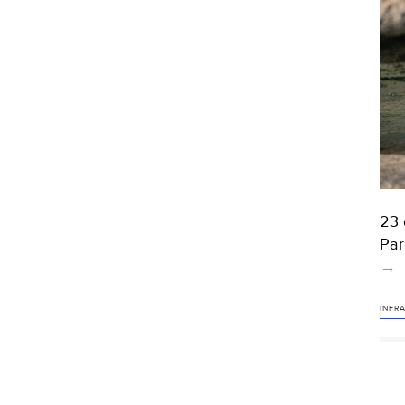
23 
Par
→
INFR