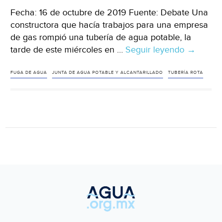
Fecha: 16 de octubre de 2019 Fuente: Debate Una
constructora que hacía trabajos para una empresa
de gas rompió una tubería de agua potable, la
tarde de este miércoles en …
Seguir leyendo
Mazatlán
→
Construc
rompe
FUGA DE AGUA
JUNTA DE AGUA POTABLE Y ALCANTARILLADO
TUBERÍA ROTA
tubería
de
agua
potable,
al
sur
de
Mazatlá
(Debate)