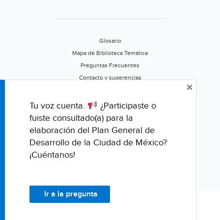
Glosario
Mapa de Biblioteca Temática
Preguntas Frecuentes
Contacto y sugerencias
×
Aviso de privacidad
Califica este portal
Tu voz cuenta.
¿Participaste o
fuiste consultado(a) para la
elaboración del Plan General de
Desarrollo de la Ciudad de México?
¡Cuéntanos!
Ir a la pregunta
© Fondo para la Comunicación y la Educación Ambiental, A.C.