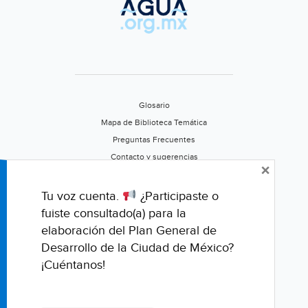
Aguas
de
Sinaloa
(Gobierno
del
Estado
Glosario
de
Mapa de Biblioteca Temática
Sinaloa)
Preguntas Frecuentes
Contacto y sugerencias
×
Aviso de privacidad
Califica este portal
Tu voz cuenta.
¿Participaste o
fuiste consultado(a) para la
elaboración del Plan General de
Desarrollo de la Ciudad de México?
¡Cuéntanos!