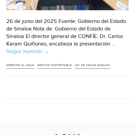
26 de junio del 2025 Fuente: Gobierno del Estado
de Sinaloa Nota de: Gobierno del Estado de
Sinaloa El director general de CONFÍE, Dr. Carlos
Karam Quiñones, encabeza la presentación …
Seguir leyendo
Sinaloa
→
–
Científicos
DERECHO AL AGUA
GESTIÓN SUSTENTABLE
LEY DE AGUAS SINALOA
ciudadanos
proponen
al
Congreso
iniciativa
de
nueva
Ley
de