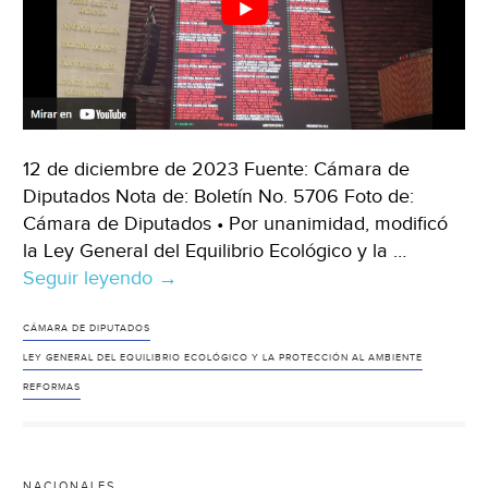
12 de diciembre de 2023 Fuente: Cámara de
Diputados Nota de: Boletín No. 5706 Foto de:
Cámara de Diputados • Por unanimidad, modificó
la Ley General del Equilibrio Ecológico y la …
Seguir leyendo
México-
→
Cámara
de
CÁMARA DE DIPUTADOS
Diputados
LEY GENERAL DEL EQUILIBRIO ECOLÓGICO Y LA PROTECCIÓN AL AMBIENTE
aprobó
REFORMAS
reforma
que
impulsa
NACIONALES