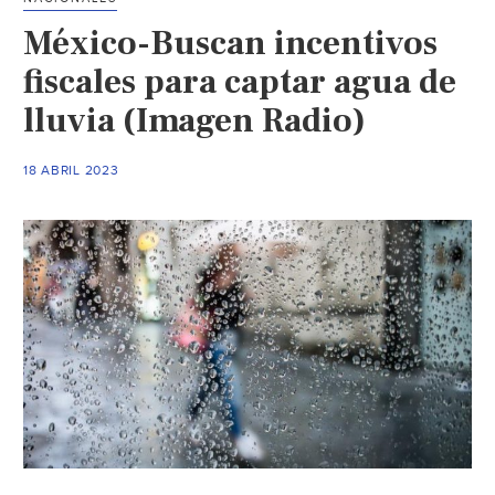
acceso
México-Buscan incentivos
a
la
fiscales para captar agua de
información
lluvia (Imagen Radio)
y
participación
18 ABRIL 2023
ciudadana
en
temas
ambientales
(Cámara
de
Diputados)