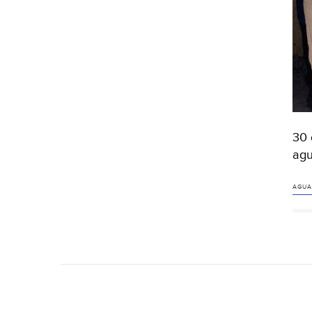
30 
agu
AGUA