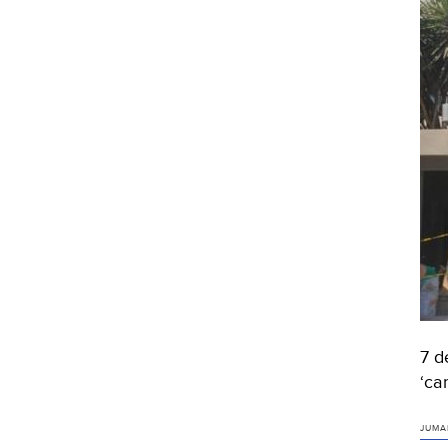
7 d
‘ca
JUMA