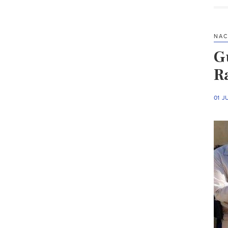
NAC
G
R
01 J