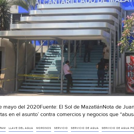
e mayo del 2020Fuente: El Sol de MazatlánNota de Jua
rtas en el asunto’ contra comercios y negocios que “ab
PAM
LLAVE DEL AGUA
MOROSOS
SERVICIO
SERVICIO DE AGUA
SERVICIO DE AGUA P