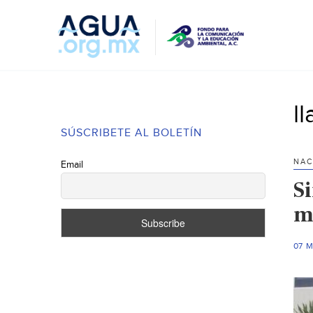
l
SÚSCRIBETE AL BOLETÍN
NAC
Email
S
m
07 