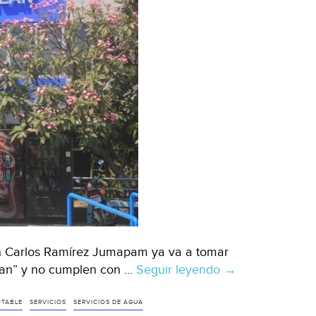
n Carlos Ramírez Jumapam ya va a tomar
usan” y no cumplen con …
Seguir leyendo
Sinaloa:
→
Jumapam
‘cerrará
OTABLE
SERVICIOS
SERVICIOS DE AGUA