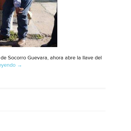
 de Socorro Guevara, ahora abre la llave del
leyendo
Guanajuato:
→
benefician
con
agua
potable
a
comunidad
Rancho
Nuevo
la