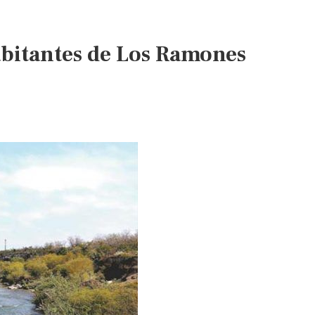
en
Los
abitantes de Los Ramones
Ramones
(Milenio)