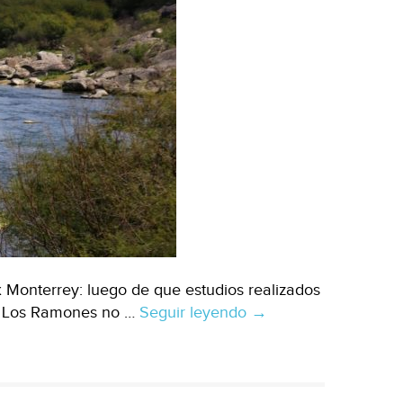
x Monterrey: luego de que estudios realizados
de Los Ramones no …
Seguir leyendo
Realiza
→
CNA
estudios
de
agua