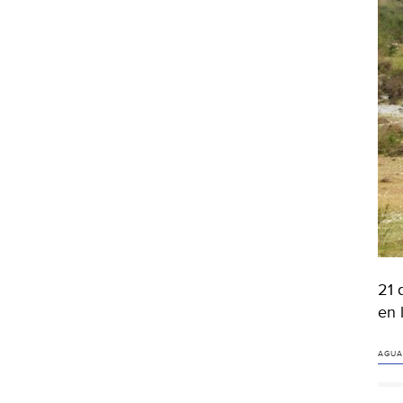
21 
en 
AGUA