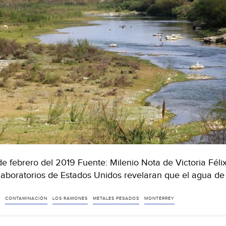
de febrero del 2019 Fuente: Milenio Nota de Victoria Féli
laboratorios de Estados Unidos revelaran que el agua 
CONTAMINACIÓN
LOS RAMONES
METALES PESADOS
MONTERREY