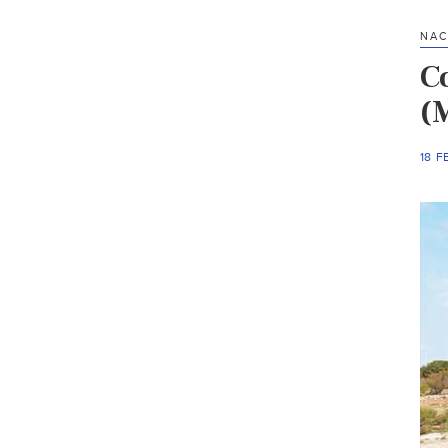
NAC
C
(
18 F