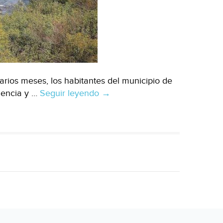
rios meses, los habitantes del municipio de
lencia y …
Seguir leyendo
Contaminación
→
deja
sin
agua
a
habitantes
de
Los
Ramones
(Milenio)