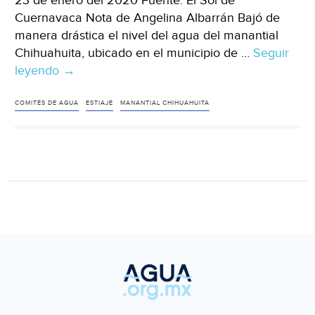
23 de enero del 2020 Fuente: El Sol de
Cuernavaca Nota de Angelina Albarrán Bajó de
manera drástica el nivel del agua del manantial
Chihuahuita, ubicado en el municipio de …
Seguir
leyendo
Morelos:
→
Se
seca
COMITÉS DE AGUA
ESTIAJE
MANANTIAL CHIHUAHUITA
el
manantial
Chihuahuita
de
Emiliano
Zapata
(El
Sol
de
Cuernavaca)