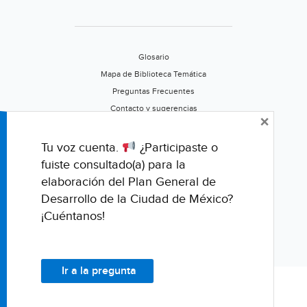
Glosario
Mapa de Biblioteca Temática
Preguntas Frecuentes
Contacto y sugerencias
×
Aviso de privacidad
Califica este portal
Tu voz cuenta.
¿Participaste o
fuiste consultado(a) para la
elaboración del Plan General de
Desarrollo de la Ciudad de México?
¡Cuéntanos!
Ir a la pregunta
© Fondo para la Comunicación y la Educación Ambiental, A.C.