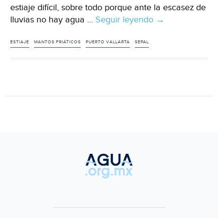
estiaje difícil, sobre todo porque ante la escasez de
lluvias no hay agua …
Seguir leyendo
Jalisco:
→
Advierte
Director
ESTIAJE
MANTOS FRIÁTICOS
PUERTO VALLARTA
SEPAL
de
Seapal
Posible
Escasez
de
Agua
(nnc.mx)