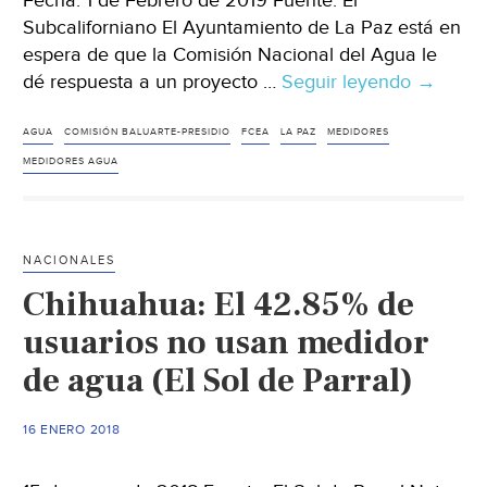
Fecha: 1 de Febrero de 2019 Fuente: El
Subcaliforniano El Ayuntamiento de La Paz está en
espera de que la Comisión Nacional del Agua le
dé respuesta a un proyecto …
Seguir leyendo
Gestion
→
ayuntam
de
AGUA
COMISIÓN BALUARTE-PRESIDIO
FCEA
LA PAZ
MEDIDORES
La
MEDIDORES AGUA
Paz
recurso
para
NACIONALES
adquirir
Chihuahua: El 42.85% de
medidor
de
usuarios no usan medidor
agua
de agua (El Sol de Parral)
(El
sudcalif
16 ENERO 2018