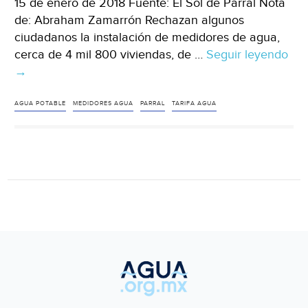
15 de enero de 2018 Fuente: El Sol de Parral Nota
de: Abraham Zamarrón Rechazan algunos
ciudadanos la instalación de medidores de agua,
cerca de 4 mil 800 viviendas, de …
Seguir leyendo
Chi
→
El
42
de
AGUA POTABLE
MEDIDORES AGUA
PARRAL
TARIFA AGUA
usu
no
usa
med
de
ag
(El
Sol
de
Par