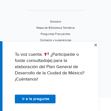
Glosario
Mapa de Biblioteca Temática
Preguntas Frecuentes
Contacto y sugerencias
×
Aviso de privacidad
Califica este portal
Tu voz cuenta.
¿Participaste o
fuiste consultado(a) para la
elaboración del Plan General de
Desarrollo de la Ciudad de México?
¡Cuéntanos!
Ir a la pregunta
© Fondo para la Comunicación y la Educación Ambiental, A.C.