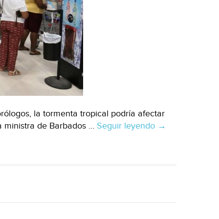
Financiero)
ólogos, la tormenta tropical podría afectar
ra ministra de Barbados …
Seguir leyendo
Puerto
→
Rico:
Suspenden
actividades
en
Barbados
ante
el