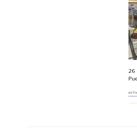
26 
Pue
ACTI