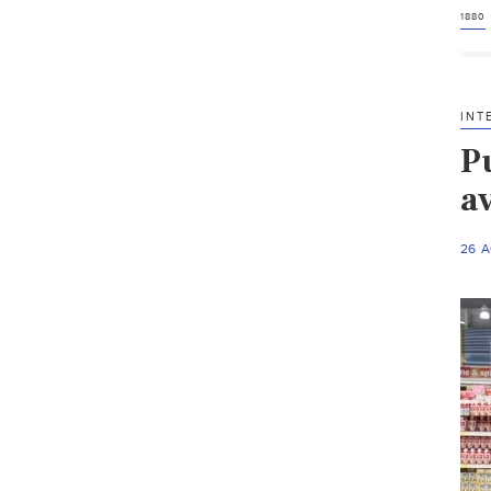
1880
INT
P
a
26 