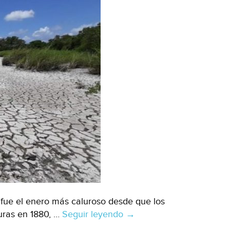
 fue el enero más caluroso desde que los
turas en 1880, …
Seguir leyendo
Estados
→
Unidos: