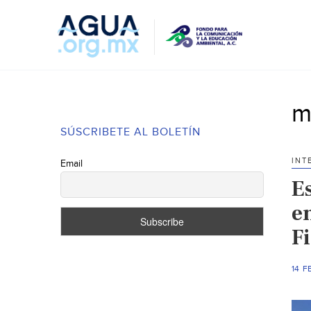
m
SÚSCRIBETE AL BOLETÍN
INT
Email
Es
en
F
14 