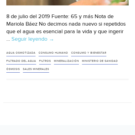
8 de julio del 2019 Fuente: 65 y más Nota de
Mariola Báez No decimos nada nuevo si repetidos
que el agua es esencial para la vida y que ingerir
…
Seguir leyendo
España:
→
¿Qué
es
AGUA OSMOTIZADA
CONSUMO HUMANO
CONSUMO Y BIENESTAR
el
FILTRADO DEL AGUA
FILTROS
MINERALIZACIÓN
MINISTERIO DE SANIDAD
agua
ÓSMOSIS
SALES MINERALES
osmotizada?
¿Puede
aportar
beneficios
a
las
personas
mayores?