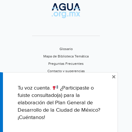
(65
y
más)
Glosario
Mapa de Biblioteca Temática
Preguntas Frecuentes
Contacto y sugerencias
×
Aviso de privacidad
Califica este portal
Tu voz cuenta.
¿Participaste o
fuiste consultado(a) para la
elaboración del Plan General de
Desarrollo de la Ciudad de México?
¡Cuéntanos!