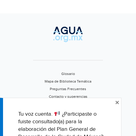
del
Agua
(Política
del
Sur)
Glosario
Mapa de Biblioteca Temática
Preguntas Frecuentes
Contacto y sugerencias
×
Aviso de privacidad
Califica este portal
Tu voz cuenta.
¿Participaste o
fuiste consultado(a) para la
elaboración del Plan General de