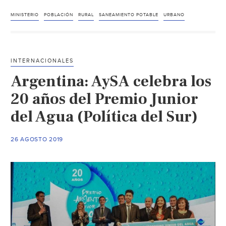
Cooperación
destina
MINISTERIO
POBLACIÓN
RURAL
SANEAMIENTO POTABLE
URBANO
13.3
millones
para
INTERNACIONALES
mejorar
Argentina: AySA celebra los
acceso
a
20 años del Premio Junior
agua
del Agua (Política del Sur)
y
saneamiento
26 AGOSTO 2019
(Construcción
y
saneamiento)