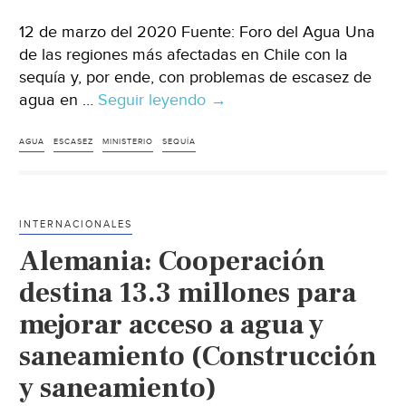
12 de marzo del 2020 Fuente: Foro del Agua Una
de las regiones más afectadas en Chile con la
sequía y, por ende, con problemas de escasez de
agua en …
Seguir leyendo
Chile:
→
Impulsan
uso
AGUA
ESCASEZ
MINISTERIO
SEQUÍA
eficiente
del
agua
INTERNACIONALES
en
Alemania: Cooperación
el
riego
destina 13.3 millones para
agrícola
mejorar acceso a agua y
en
saneamiento (Construcción
zonas
afectadas
y saneamiento)
por