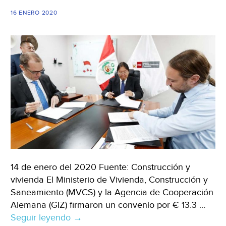
sequía
16 ENERO 2020
(Foro
del
Agua)
14 de enero del 2020 Fuente: Construcción y
vivienda El Ministerio de Vivienda, Construcción y
Saneamiento (MVCS) y la Agencia de Cooperación
Alemana (GIZ) firmaron un convenio por € 13.3 …
Seguir leyendo
Alemania:
→