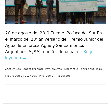
26 de agosto del 2019 Fuente: Política del Sur En
el marco del 20° aniversario del Premio Junior del
Agua, la empresa Agua y Saneamientos
Argentinos (AySA) -que funciona bajo …
Seguir
leyendo
Argentina:
→
AySA
celebra
ARGENTINOS
CONSERVACIÓN
ESTUDIANTES
MINISTERIO
OBRAS PUBLICAS
los
PREMIO JUNIOR DEL AGUA
PROTECCIÓN
RECURSOS
20
años
del
Premio
Junior