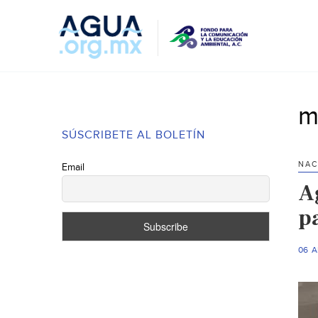
m
SÚSCRIBETE AL BOLETÍN
NAC
Email
A
pa
06 A