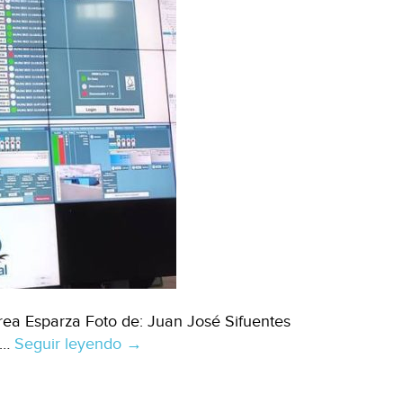
rea Esparza Foto de: Juan José Sifuentes
 …
Seguir leyendo
Aguascalientes
→
–
Sistema