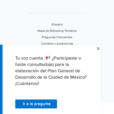
Jornada
Glosario
Mapa de Biblioteca Temática
Preguntas Frecuentes
Contacto y sugerencias
×
Aviso de privacidad
Califica este portal
Tu voz cuenta.
¿Participaste o
fuiste consultado(a) para la
elaboración del Plan General de
Desarrollo de la Ciudad de México?
¡Cuéntanos!
Ir a la pregunta
© Fondo para la Comunicación y la Educación Ambiental, A.C.