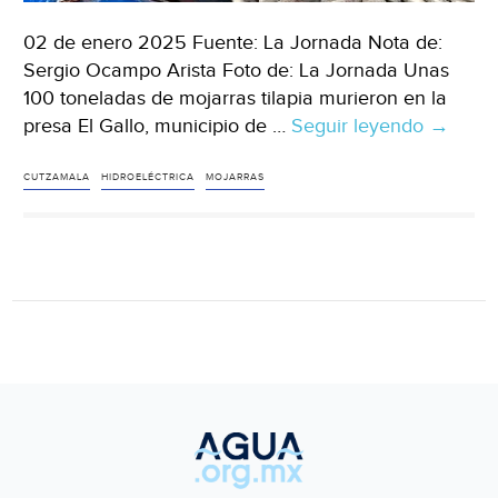
02 de enero 2025 Fuente: La Jornada Nota de:
Sergio Ocampo Arista Foto de: La Jornada Unas
100 toneladas de mojarras tilapia murieron en la
presa El Gallo, municipio de …
Seguir leyendo
Guerre
→
–
Mueren
CUTZAMALA
HIDROELÉCTRICA
MOJARRAS
cientos
de
miles
de
mojarra
en
el
Cutzam
por
hidroelé
(La