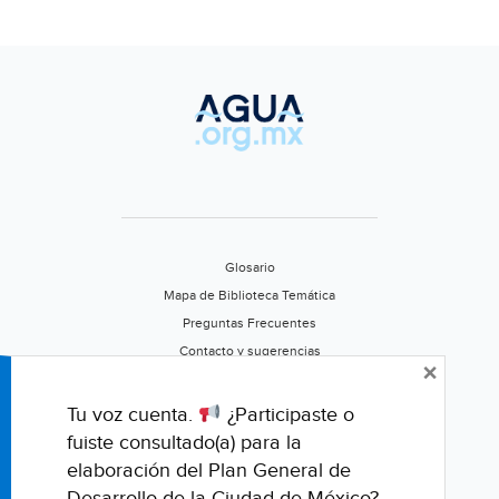
Morena
plantea
buscar
a
las
organizaciones
civiles
y
universidades
para
Glosario
crear
Mapa de Biblioteca Temática
un
Preguntas Frecuentes
nuevo
Contacto y sugerencias
×
marco
Aviso de privacidad
normativo
Califica este portal
Tu voz cuenta.
¿Participaste o
(Central)
fuiste consultado(a) para la
elaboración del Plan General de
Desarrollo de la Ciudad de México?