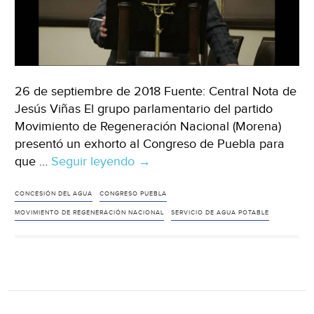
26 de septiembre de 2018 Fuente: Central Nota de
Jesús Viñas El grupo parlamentario del partido
Movimiento de Regeneración Nacional (Morena)
presentó un exhorto al Congreso de Puebla para
que …
Seguir leyendo
Puebla:
→
Antes
de
CONCESIÓN DEL AGUA
CONGRESO PUEBLA
echar
MOVIMIENTO DE REGENERACIÓN NACIONAL
SERVICIO DE AGUA POTABLE
abajo
la
concesión
del
agua,