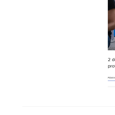
2 d
pro
FEMI