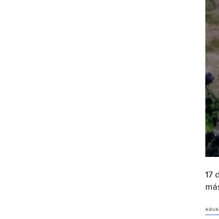
17 
más
AGUA