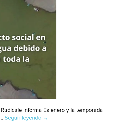
Radicale Informa Es enero y la temporada
 …
Seguir leyendo
Oaxaca
→
–
Crisis