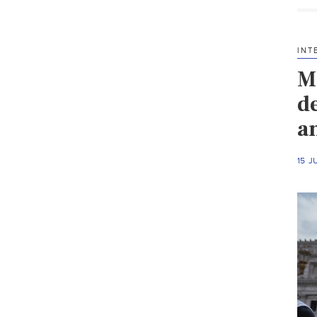
INT
M
d
a
15 J