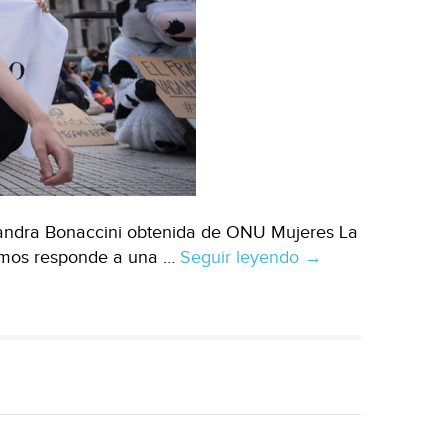
jandra Bonaccini obtenida de ONU Mujeres La
ramos responde a una …
Seguir leyendo
Mundo
→
–
Mujeres
en
Espacios
de
Poder:
Activistas