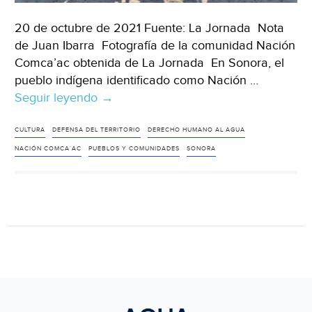
20 de octubre de 2021 Fuente: La Jornada Nota
de Juan Ibarra Fotografía de la comunidad Nación
Comca’ac obtenida de La Jornada En Sonora, el
pueblo indígena identificado como Nación …
Seguir leyendo
Sonora-
→
Músicos
y
CULTURA
DEFENSA DEL TERRITORIO
DERECHO HUMANO AL AGUA
activistas,
NACIÓN COMCA´AC
PUEBLOS Y COMUNIDADES
SONORA
en
favor
de
Nación
Comca’ac,
sin
agua
potable
desde