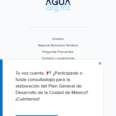
hace
años
(La
Jornada)
Glosario
Mapa de Biblioteca Temática
Preguntas Frecuentes
Contacto y sugerencias
×
Aviso de privacidad
Califica este portal
Tu voz cuenta.
¿Participaste o
fuiste consultado(a) para la
elaboración del Plan General de
Desarrollo de la Ciudad de México?
¡Cuéntanos!